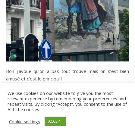
Bon j’avoue qu’on a pas tout trouvé mais on s’est bien
amusé et c’est le principal !
Après toutes ces visites, un peu de repos était nécéssaire.
We use cookies on our website to give you the most
relevant experience by remembering your preferences and
repeat visits. By clicking “Accept”, you consent to the use of
Se reposer au Parc Royal
ALL the cookies.
Ce fut la dernière visite avant le retour à l’aéroport. Un
Cookie settings
ACCEPT
petit moment de plaisir avec cette sieste sur un banc, à
regarder les gens passer.