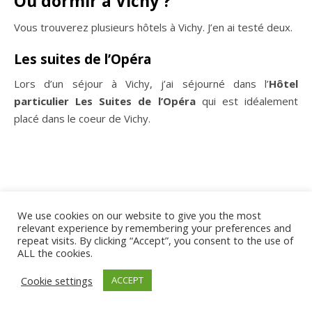
Le Buveur d’encre
Après ce weekend découverte, je suis retournée à Vichy.
J’ai alors découvert une magnifique adresse :
le Buveur
d’encre
, situé dans le passage Giboin. Ce salon de thé
propose des formules à midi ainsi que des gâteaux
maisons absolument délicieux. Vous y trouverez
également un large choix de thé dans une ambiance
chaleureuse.
We use cookies on our website to give you the most
relevant experience by remembering your preferences and
repeat visits. By clicking “Accept”, you consent to the use of
ALL the cookies.
Cookie settings
ACCEPT
Une adresse coup de coeur à Vichy !