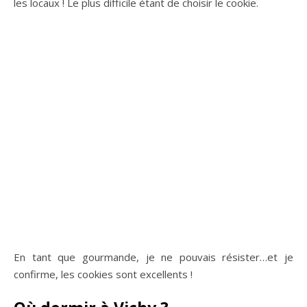
Une très bonne adresse si vous venez visiter Vichy !
Brasserie Le Vichy
Le deuxième restaurant dans lequel nous sommes allés se
trouve dans le centre ville de Vichy. On vous recommande
le fish and chips !